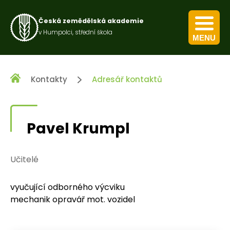
Česká zemědělská akademie
v Humpolci, střední škola
MENU
Kurz pro výkon obecných zemědělských činností
Kurz nakládání s přípravky na ochranu rostlin
Kontakty
Adresář kontaktů
Pavel Krumpl
Učitelé
vyučující odborného výcviku
mechanik opravář mot. vozidel