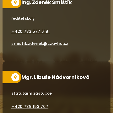
Ing. Zdeněk Smištík
ředitel školy
+420 733 577 619
smistik.zdenek@cza-hu.cz
Mgr. Libuše Nádvorníková
statutární zástupce
+420
739 153 707