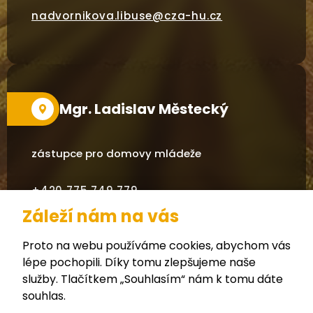
nadvornikova.libuse@cza-hu.cz
Mgr. Ladislav Městecký
zástupce pro domovy mládeže
+420 775 749 779
Záleží nám na vás
mestecky.ladislav@cza-hu.cz
Proto na webu používáme cookies, abychom vás
lépe pochopili. Díky tomu zlepšujeme naše
služby. Tlačítkem „Souhlasím“ nám k tomu dáte
souhlas.
Zřizovatel (Kraj Vysočina)