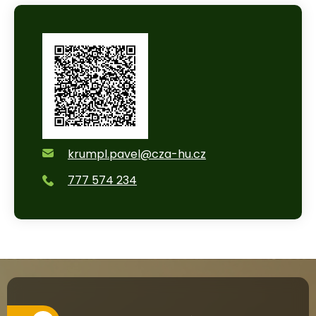
krumpl.pavel@cza-hu.cz
777 574 234