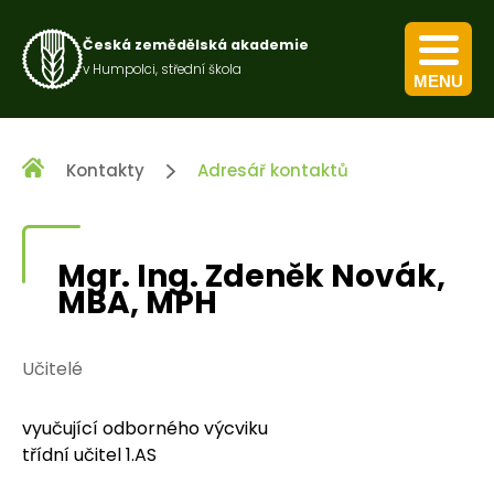
Česká zemědělská akademie
v Humpolci, střední škola
MENU
Kurz pro výkon obecných zemědělských činností
Kurz nakládání s přípravky na ochranu rostlin
Kontakty
Adresář kontaktů
Mgr. Ing. Zdeněk Novák,
MBA, MPH
Učitelé
vyučující odborného výcviku
třídní učitel 1.AS