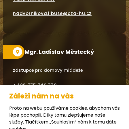
nadvornikova.libuse@cza-hu.cz
Mgr. Ladislav Městecký
zástupce pro domovy mládeže
+420 775 749 779
Záleží nám na vás
mestecky.ladislav@cza-hu.cz
Proto na webu používáme cookies, abychom vás
lépe pochopili. Díky tomu zlepšujeme naše
služby. Tlačítkem „Souhlasím“ nám k tomu dáte
souhlas.