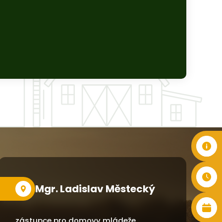
Mgr. Ladislav Městecký
zástupce pro domovy mládeže