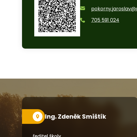
pokorny.jaroslav@
705 591 024
Ing. Zdeněk Smištík
ředitel školy