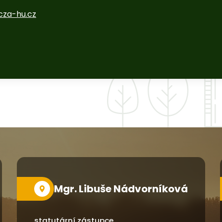
cza-hu.cz
Mgr. Libuše Nádvorníková
statutární zástupce