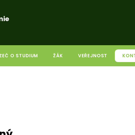
mie
ZEČ O STUDIUM
ŽÁK
VEŘEJNOST
KON
rný