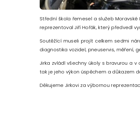
Střední škola řemesel a služeb Moravské 
reprezentoval Jiří Hořák, který předvedl vy
Soutěžící museli projít celkem sedmi nár
diagnostika vozidel, pneuservis, měření,
Jirka zvládl všechny úkoly s bravurou a v
tak je jeho výkon úspěchem a důkazem do
Děkujeme Jirkovi za výbornou reprezentac