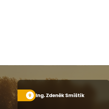
Ing. Zdeněk Smištík