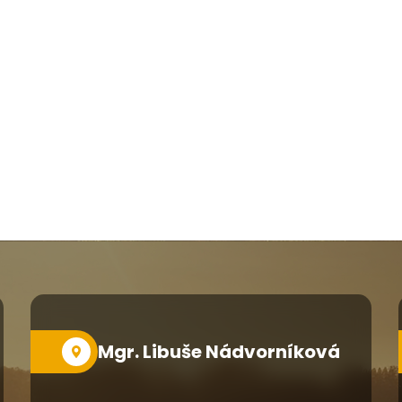
Mgr. Libuše Nádvorníková