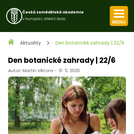
Česká zemědělská akademie
v Humpolci, střední škola
MENU
Kurz pro výkon obecných zemědělských činností
Kurz nakládání s přípravky na ochranu rostlin
Aktuality
Den botanické zahrady | 22/6
Den botanické zahrady | 22/6
Autor: Martin Viktora – 31. 5. 2026