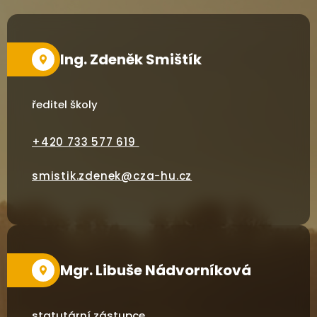
Ing. Zdeněk Smištík
ředitel školy
+420 733 577 619
smistik.zdenek@cza-hu.cz
Mgr. Libuše Nádvorníková
statutární zástupce