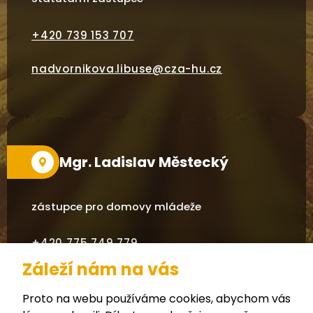
+420
739 153 707
nadvornikova.libuse@cza-hu.cz
Mgr. Ladislav Městecký
zástupce pro domovy mládeže
+420 775 749 779
Záleží nám na vás
mestecky.ladislav@cza-hu.cz
Proto na webu používáme cookies, abychom vás