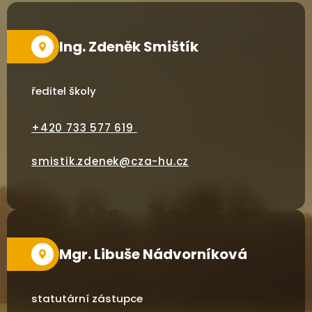
Ing. Zdeněk Smištík
ředitel školy
+420 733 577 619
smistik.zdenek@cza-hu.cz
Mgr. Libuše Nádvorníková
statutární zástupce