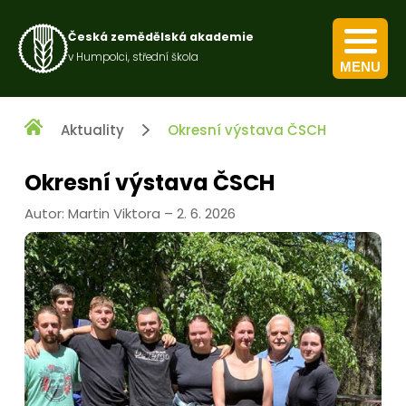
Česká zemědělská akademie
v Humpolci, střední škola
MENU
Kurz pro výkon obecných zemědělských činností
Kurz nakládání s přípravky na ochranu rostlin
Aktuality
Okresní výstava ČSCH
Okresní výstava ČSCH
Autor: Martin Viktora – 2. 6. 2026