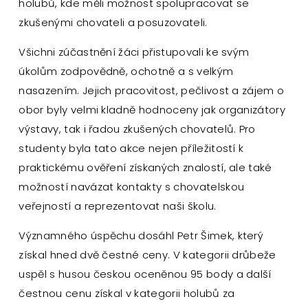
holubů, kde měli možnost spolupracovat se
zkušenými chovateli a posuzovateli.
Všichni zúčastnění žáci přistupovali ke svým
úkolům zodpovědně, ochotně a s velkým
nasazením. Jejich pracovitost, pečlivost a zájem o
obor byly velmi kladně hodnoceny jak organizátory
výstavy, tak i řadou zkušených chovatelů. Pro
studenty byla tato akce nejen příležitostí k
praktickému ověření získaných znalostí, ale také
možností navázat kontakty s chovatelskou
veřejností a reprezentovat naši školu.
Významného úspěchu dosáhl Petr Šimek, který
získal hned dvě čestné ceny. V kategorii drůbeže
uspěl s husou českou oceněnou 95 body a další
čestnou cenu získal v kategorii holubů za