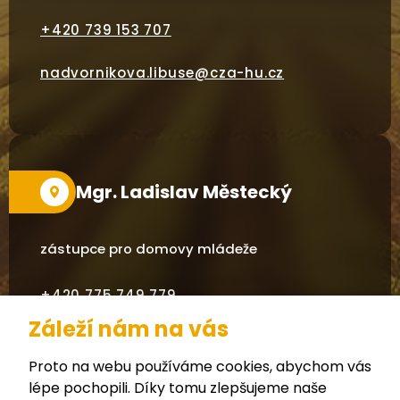
+420
739 153 707
nadvornikova.libuse@cza-hu.cz
Mgr. Ladislav Městecký
zástupce pro domovy mládeže
+420 775 749 779
Záleží nám na vás
mestecky.ladislav@cza-hu.cz
Proto na webu používáme cookies, abychom vás
lépe pochopili. Díky tomu zlepšujeme naše