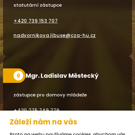
statutární zástupce
+420
739 153 707
nadvornikova.libuse@cza-hu.cz
Mgr. Ladislav Městecký
zástupce pro domovy mládeže
+420 775 749 779
Záleží nám na vás
mestecky.ladislav@cza-hu.cz
Proto na webu používáme cookies, abychom vás