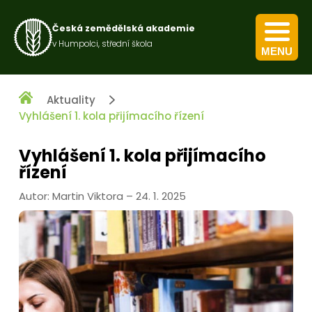
Česká zemědělská akademie
v Humpolci, střední škola
MENU
Kurz pro výkon obecných zemědělských činností
Kurz nakládání s přípravky na ochranu rostlin
Aktuality
Vyhlášení 1. kola přijímacího řízení
Vyhlášení 1. kola přijímacího
řízení
Autor: Martin Viktora – 24. 1. 2025