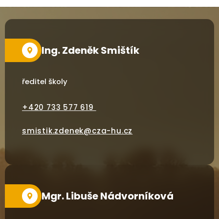
Ing. Zdeněk Smištík
ředitel školy
+420 733 577 619
smistik.zdenek@cza-hu.cz
Mgr. Libuše Nádvorníková