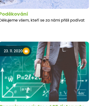
Poděkování
Děkujeme všem, kteří se za námi přišli podívat
23. 11. 2020