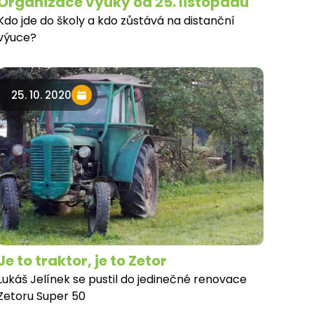
Organizace výuky od 25. listopadu
Kdo jde do školy a kdo zůstává na distanční
výuce?
25. 10. 2020
Je to traktor, je to Zetor
Lukáš Jelínek se pustil do jedinečné renovace
Zetoru Super 50