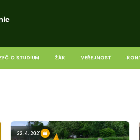
mie
ZEČ O STUDIUM
ŽÁK
VEŘEJNOST
KON
22. 4. 2021