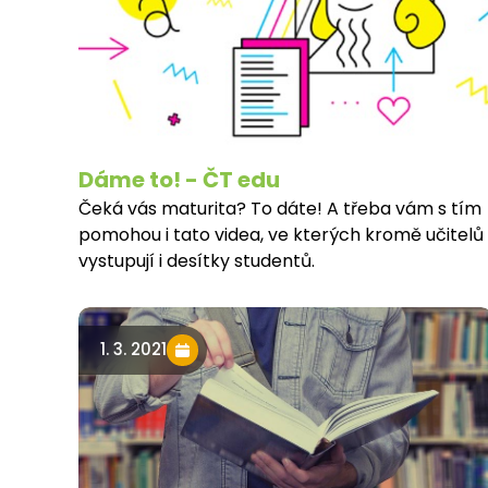
Dáme to! - ČT edu
Čeká vás maturita? To dáte! A třeba vám s tím
pomohou i tato videa, ve kterých kromě učitelů
vystupují i desítky studentů.
1. 3. 2021