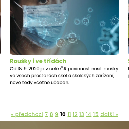
Roušky i ve třídách
Od 18. 9. 2020 je v celé ČR povinnost nosit roušky
ve všech prostorách škol a školských zařízení,
nově tedy včetně učeben.
« předchozí
7
8
9
10
11
12
13
14
15
další »