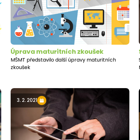
Úprava maturitních zkoušek
MŠMT představilo další úpravy maturitních
zkoušek
3. 2. 2021