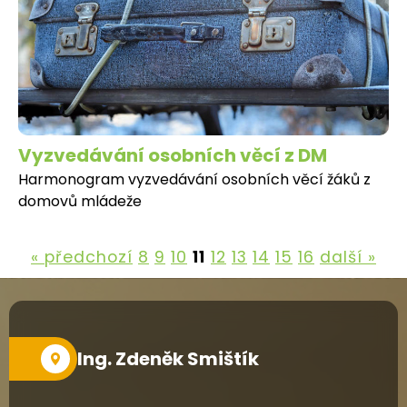
Vyzvedávání osobních věcí z DM
Harmonogram vyzvedávání osobních věcí žáků z
domovů mládeže
« předchozí
8
9
10
11
12
13
14
15
16
další »
Ing. Zdeněk Smištík