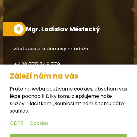
Mgr. Ladislav Městecký
zástupce pro domovy mládeže
+420 775 749 779
Záleží nám na vás
mestecky.ladislav@cza-hu.cz
Proto na webu používáme cookies, abychom vás
lépe pochopili. Díky tomu zlepšujeme naše
služby. Tlačítkem „Souhlasím“ nám k tomu dáte
souhlas.
Zřizovatel (Kraj Vysočina)
GDPR
Cookies
Anglická verze webu