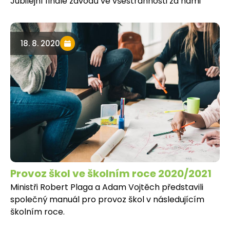
Jubilejní finále závodů ve všestrannosti za námi
18. 8. 2020
Provoz škol ve školním roce 2020/2021
Ministři Robert Plaga a Adam Vojtěch představili
společný manuál pro provoz škol v následujícím
školním roce.