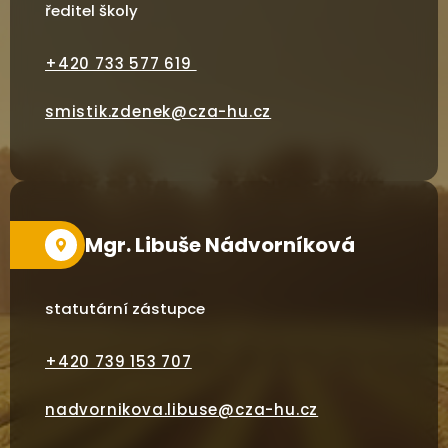
ředitel školy
+420 733 577 619
smistik.zdenek@cza-hu.cz
Mgr. Libuše Nádvorníková
statutární zástupce
+420
739 153 707
nadvornikova.libuse@cza-hu.cz