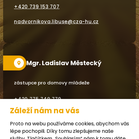
+420
739 153 707
nadvornikova.libuse@cza-hu.cz
Mgr. Ladislav Městecký
zástupce pro domovy mládeže
+420 775 749 779
Záleží nám na vás
mestecky.ladislav@cza-hu.cz
Proto na webu používáme cookies, abychom vás
lépe pochopili. Díky tomu zlepšujeme naše
služby. Tlačítkem „Souhlasím“ nám k tomu dáte