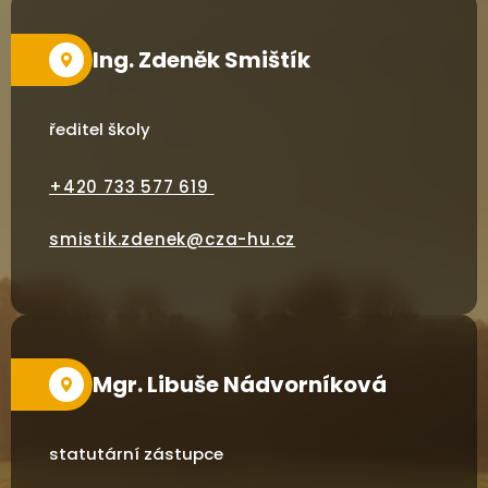
Ing. Zdeněk Smištík
ředitel školy
+420 733 577 619
smistik.zdenek@cza-hu.cz
Mgr. Libuše Nádvorníková
statutární zástupce