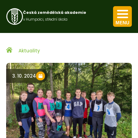
Česká zemědělská akademie
v Humpolci, střední škola
MENU
Kurz pro výkon obecných zemědělských činností
Kurz nakládání s přípravky na ochranu rostlin
Aktuality
3. 10. 2024