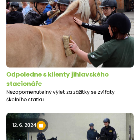
Odpoledne s klienty jihlavského
stacionáře
Nezapomenutelný výlet za zážitky se zvířaty
školního statku
12. 6. 2024