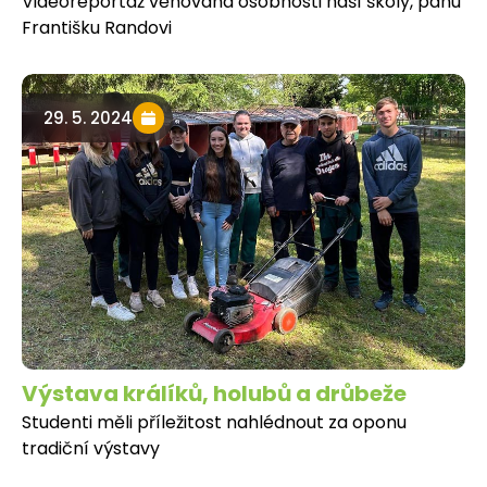
Videoreportáž věnovaná osobnosti naší školy, panu
Františku Randovi
29. 5. 2024
Výstava králíků, holubů a drůbeže
Studenti měli příležitost nahlédnout za oponu
tradiční výstavy