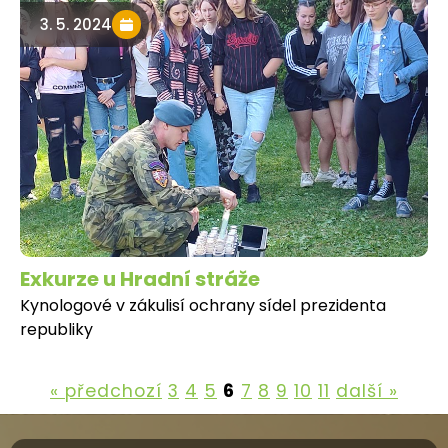
3. 5. 2024
Exkurze u Hradní stráže
Kynologové v zákulisí ochrany sídel prezidenta
republiky
« předchozí
3
4
5
6
7
8
9
10
11
další »